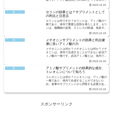
要な役割を果たしており、タンパク質の構成要素
2023.10.19
としてだけでなく、様々な生理機能にも関与して
います。チロシンは特...
セリンの効果とは？サプリメントとして
アミノ酸について
の利点と注意点
セリンとは何ですか？セリンとは、アミノ酸の一
種であり、体内で重要な役割を果たします。セリ
ンは、脳機能の改善、ストレスの軽減、免疫力の
向上など、さまざまな効果があります。セリンの
2023.10.18
主な効果の一つは、脳機能の改善です。セリンは
神経伝達物質の合成に...
メチオニンサプリメントの効果と利点健
アミノ酸について
康に良いアミノ酸の力
メチオニンとは何か？メチオニンとは何か？メチ
オニンは、体内で合成することができない必須ア
ミノ酸の一種です。必須アミノ酸とは、体内で合
成することができないため、食事やサプリメント
2023.10.18
から摂取する必要がある栄養素のことを指しま
す。メチオニンは、肉や...
アミノ酸サプリメントの効果的な成分、
アミノ酸について
トレオニンについて知ろう
トレオニンとは何か？トレオニンは、アミノ酸の
一種であり、体内で合成することができないた
め、食事やサプリメントから摂取する必要があり
ます。トレオニンは、タンパク質合成に重要な役
2023.10.18
割を果たしており、筋肉の修復や成長に関与して
います。特に、トレオニ...
スポンサーリンク