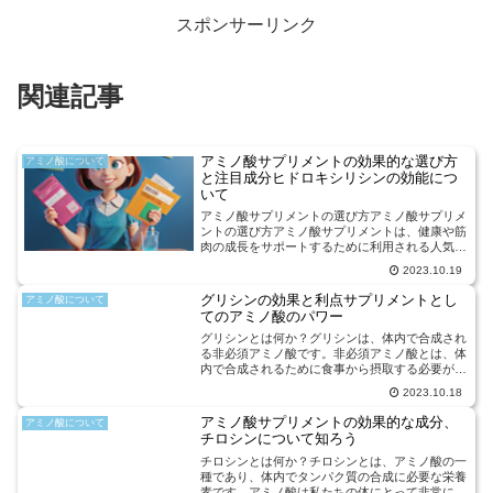
スポンサーリンク
関連記事
アミノ酸サプリメントの効果的な選び方
アミノ酸について
と注目成分ヒドロキシリシンの効能につ
いて
アミノ酸サプリメントの選び方アミノ酸サプリメ
ントの選び方アミノ酸サプリメントは、健康や筋
肉の成長をサポートするために利用される人気の
ある製品です。しかし、市場にはさまざまな種類
2023.10.19
のアミノ酸サプリメントが存在し、選ぶ際には注
意が必要です。以下で...
グリシンの効果と利点サプリメントとし
アミノ酸について
てのアミノ酸のパワー
グリシンとは何か？グリシンは、体内で合成され
る非必須アミノ酸です。非必須アミノ酸とは、体
内で合成されるために食事から摂取する必要がな
いアミノ酸のことです。グリシンは、神経伝達物
2023.10.18
質の合成に関与しており、脳の機能をサポートす
る役割を果たしていま...
アミノ酸サプリメントの効果的な成分、
アミノ酸について
チロシンについて知ろう
チロシンとは何か？チロシンとは、アミノ酸の一
種であり、体内でタンパク質の合成に必要な栄養
素です。アミノ酸は私たちの体にとって非常に重