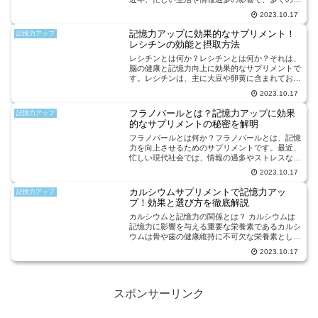
人々が記憶力の低下を経験しています。そのた
2023.10.17
め、記憶力を向上させるための方法やサプリメン
トが注目されています。記...
記憶力アップに効果的なサプリメント！
記憶力アップ
レシチンの効能と摂取方法
レシチンとは何か？レシチンとは何か？それは、
脳の健康と記憶力向上に効果的なサプリメントで
す。レシチンは、主に大豆や卵黄に含まれてお
り、食品やサプリメントとして市販されていま
2023.10.17
す。レシチンの主な効能は、脳細胞の健康維持、
神経伝達物質の生成、記憶...
フラノバールとは？記憶力アップに効果
記憶力アップ
的なサプリメントの秘密を解明
フラノバールとは何か？フラノバールとは、記憶
力を向上させるためのサプリメントです。最近、
忙しい現代社会では、情報の過多やストレスなど
が原因で記憶力が低下することが多くなっていま
2023.10.17
す。そこで、フラノバールはそのような問題を解
決するために開発され...
カルシウムサプリメントで記憶力アッ
記憶力アップ
プ！効果と選び方を徹底解説
カルシウムと記憶力の関係とは？ カルシウムは
記憶力に影響を与える重要な栄養素であるカルシ
ウムは骨や歯の健康維持に不可欠な栄養素として
知られていますが、最近の研究ではカルシウムが
2023.10.17
記憶力にも重要な役割を果たしていることがわか
ってきました。脳内の...
スポンサーリンク