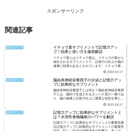
スポンサーリンク
関連記事
イチョウ葉サプリメントで記憶力アッ
記憶力アップ
プ！効果と使い方を徹底解説
イチョウ葉とはイチョウ葉は、イチョウの葉から
抽出されるサプリメントで、記憶力の向上や脳の
健康に効果があるとされています。イチョウ葉に
は、ギンコロールやビロバロールといった成分が
2023.10.17
含まれており、これらの成分には血流改善や抗酸
化作用があるとされて...
脳由来神経栄養因子の分泌と記憶力アッ
記憶力アップ
プに効果的なサプリメント
脳由来神経栄養因子とは何か？脳由来神経栄養因
子とは、脳内で生成されるタンパク質の一種であ
り、脳の健康と記憶力向上に重要な役割を果たし
ます。この神経栄養因子は、神経細胞の成長や生
2023.10.17
存を促進し、シナプスの形成や神経伝達物質の合
成にも関与しています...
記憶力アップに効果的なサプリメントと
記憶力アップ
は？水溶性食物繊維のパワーを解説
記憶力アップに効果的なサプリメントの重要性要
点記憶力アップに効果的なサプリメントの重要性
近年、忙しい生活や情報過多の影響で、多くの