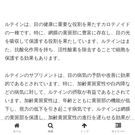
ルテインは、目の健康に重要な役割を果たすカロテノイド
の一種です。特に、網膜の黄斑部に豊富に存在し、目の光
を吸収して保護する役割を果たしています。ルテインはま
た、抗酸化作用を持ち、活性酸素を除去することで細胞を
保護する効果もあります。
ルテインのサプリメントは、目の病気の予防や改善に効果
的であるとされています。特に、加齢黄斑変性や白内障な
どの病気に対して、ルテインの摂取が有益であるとされて
います。加齢黄斑変性は、年齢とともに黄斑部の機能が低
下し、視力の低下を引き起こす病気です。ルテインは網膜
の黄斑部を保護し、加齢黄斑変性の進行を遅らせる効果が
あるとされています。また、白内障は水晶体が濁ってしま
ホーム
検索
トップ
サイドバー
う病気であり、ルテインの摂取が白内障の予防に役立つと