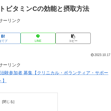
トビタミンCの効能と摂取方法
サーリンク
はてブ
LINE
コピー
2023.10.17
サーリンク
治験参加者 募集【クリニカル・ボランティア・サポー
ト】
次