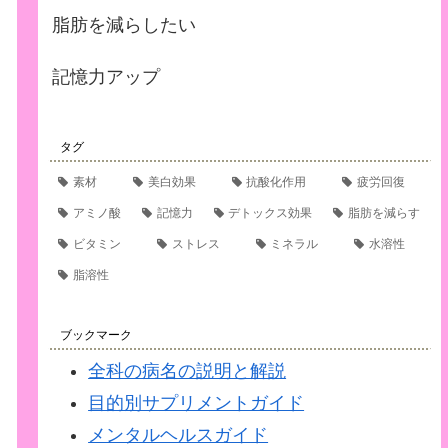
脂肪を減らしたい
記憶力アップ
タグ
素材
美白効果
抗酸化作用
疲労回復
アミノ酸
記憶力
デトックス効果
脂肪を減らす
ビタミン
ストレス
ミネラル
水溶性
脂溶性
ブックマーク
全科の病名の説明と解説
目的別サプリメントガイド
メンタルヘルスガイド