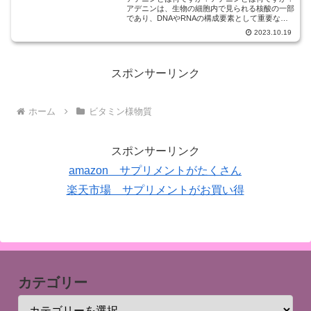
アデニンは、生物の細胞内で見られる核酸の一部
であり、DNAやRNAの構成要素として重要な役
割を果たしています。アデニンは、ピリミジンと
2023.10.19
共にDNAの二重らせん構造を形成し、遺伝情報の
保存や転写に関与...
スポンサーリンク
ホーム
ビタミン様物質
スポンサーリンク
amazon サプリメントがたくさん
楽天市場 サプリメントがお買い得
カテゴリー