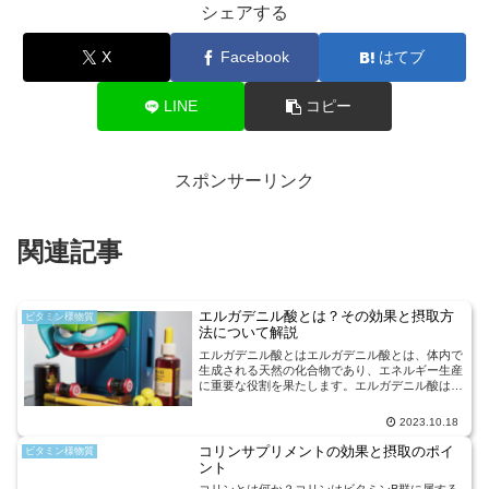
シェアする
X
Facebook
はてブ
LINE
コピー
スポンサーリンク
関連記事
エルガデニル酸とは？その効果と摂取方
ビタミン様物質
法について解説
エルガデニル酸とはエルガデニル酸とは、体内で
生成される天然の化合物であり、エネルギー生産
に重要な役割を果たします。エルガデニル酸は、
アデノシン三リン酸（ATP）の生成に関与し、筋
肉の収縮や運動のためのエネルギー供給をサポー
2023.10.18
トします。エルガデ...
コリンサプリメントの効果と摂取のポイ
ビタミン様物質
ント