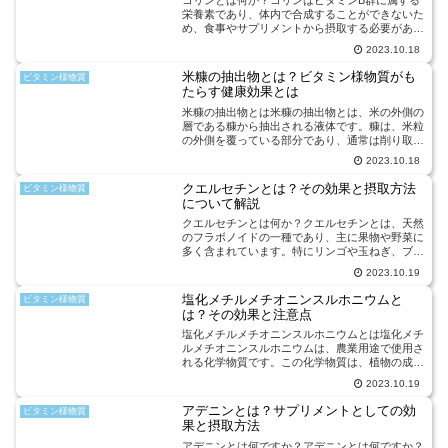
コリンとは何か？コリンはビタミンB群に属する
栄養素であり、体内で合成することができないた
め、食事やサプリメントから摂取する必要があり
ます。コリンは神経伝達物質の合成や脳機能の維
2023.10.18
持に重要な役割を果たしており、特に記憶や学習
能力に関与しています...
米糠の抽出物とは？ビタミン様物質がも
ビタミン様物質
たらす健康効果とは
米糠の抽出物とは米糠の抽出物とは、米の外側の
層である糠から抽出される液体です。糠は、米粒
の外側を覆っている部分であり、通常は削り取ら
れてしまいますが、最近ではその栄養価の高さか
2023.10.18
ら注目を浴びています。米糠の抽出物には、ビタ
ミン様物質が豊富に含...
クエルセチンとは？その効果と摂取方法
ビタミン様物質
について解説
クエルセチンとは何か？クエルセチンとは、天然
のフラボノイドの一種であり、主に果物や野菜に
多く含まれています。特にリンゴや玉ねぎ、ブル
ーベリーなどに高い濃度で含まれており、これら
2023.10.19
の食品を摂取することでクエルセチンを効果的に
摂取することができま...
塩化メチルメチオニンスルホニウムと
ビタミン様物質
は？その効果と注意点
塩化メチルメチオニンスルホニウムとは塩化メチ
ルメチオニンスルホニウムは、農業用途で使用さ
れる化学物質です。この化学物質は、植物の成長
を促進し、病気への抵抗力を向上させる効果があ
2023.10.19
ります。塩化メチルメチオニンスルホニウムは、
土壌中の栄養素の吸収...
アデニンとは？サプリメントとしての効
ビタミン様物質
果と摂取方法
アデニンとは何ですか？アデニンとは何ですか？