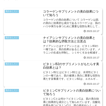
コラーゲンサプリメントの美白効果につ
美白をしたい
いて知ろう
コラーゲンの美白効果について コラーゲンは肌
の美白に効果的な成分であるコラーゲンは、肌の
ハリや弾力を保つために重要な役割を果たしてい
ますが、実は美白効果も期待できる成分です。コ
2023.10.17
ラーゲンは肌のターンオーバーを促進し、新しい
健康な肌細胞の生成を...
ナイアシンサプリメントの美白効果と
美白をしたい
は？効果的な摂取方法と注意点
ナイアシンとはナイアシンとは、ビタミンB3の
一種であり、美白効果があるとされています。メ
ラニンの生成を抑制し、シミやくすみを軽減する
効果があるため、美容に関心のある人々にとって
2023.10.17
注目されています。ナイアシンを効果的に摂取す
るためには、サプリメ...
ビタミンB2のサプリメントがもたらす美
美白をしたい
白効果とは？
ビタミンB2とはビタミンB2とは、水溶性ビタミ
ンの一種であり、肌の健康と美白に重要な役割を
果たす栄養素です。ビタミンB2は、エネルギー
代謝に関与し、細胞の再生や修復を促進する働き
2023.10.17
があります。また、ビタミンB2は抗酸化作用も
持っており、紫外線...
ビタミンCサプリメントの美白効果につい
美白をしたい
て知ろう
ビタミンCとは何か？ビタミンCは、肌の美白効
果に効果的な成分として知られています。抗酸化
作用を持つビタミンCは、肌の老化やシミ・そば