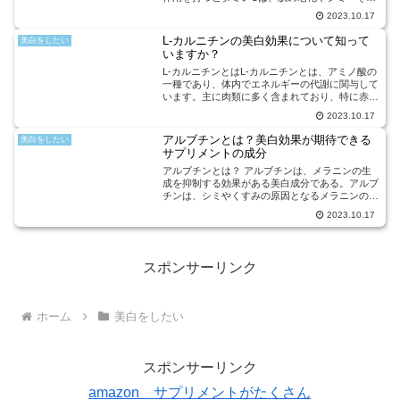
かすの原因となる活性酸素を抑制し、肌を明るく
2023.10.17
輝かせる効果があります。そのため、多くの美容
製品やサプリメントに...
L-カルニチンの美白効果について知って
美白をしたい
いますか？
L-カルニチンとはL-カルニチンとは、アミノ酸の
一種であり、体内でエネルギーの代謝に関与して
います。主に肉類に多く含まれており、特に赤身
の肉には豊富に含まれています。L-カルニチン
2023.10.17
は、脂肪酸をミトコンドリアに運び、エネルギー
の生成に関与する...
アルブチンとは？美白効果が期待できる
美白をしたい
サプリメントの成分
アルブチンとは？ アルブチンは、メラニンの生
成を抑制する効果がある美白成分である。アルブ
チンは、シミやくすみの原因となるメラニンの生
成を抑制する効果があります。メラニンは、紫外
2023.10.17
線やストレスなどの刺激によって過剰に生成され
ることで、肌のトーン...
スポンサーリンク
ホーム
美白をしたい
スポンサーリンク
amazon サプリメントがたくさん