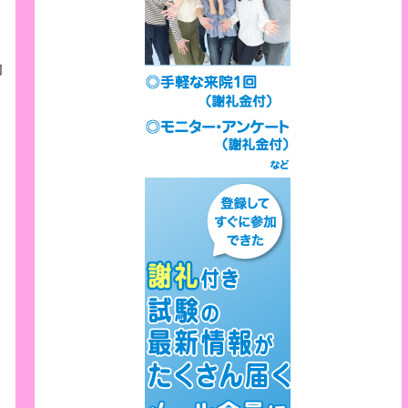
、
効
さ