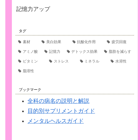
記憶力アップ
タグ
素材
美白効果
抗酸化作用
疲労回復
アミノ酸
記憶力
デトックス効果
脂肪を減らす
ビタミン
ストレス
ミネラル
水溶性
脂溶性
ブックマーク
全科の病名の説明と解説
目的別サプリメントガイド
メンタルヘルスガイド