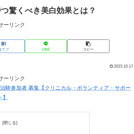
持つ驚くべき美白効果とは？
サーリンク
はてブ
LINE
コピー
2023.10.17
サーリンク
治験参加者 募集【クリニカル・ボランティア・サポー
ト】
次