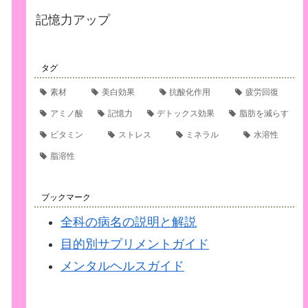
記憶力アップ
タグ
素材
美白効果
抗酸化作用
疲労回復
アミノ酸
記憶力
デトックス効果
脂肪を減らす
ビタミン
ストレス
ミネラル
水溶性
脂溶性
ブックマーク
全科の病名の説明と解説
目的別サプリメントガイド
メンタルヘルスガイド