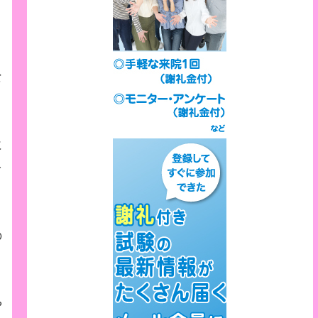
き
な
に
を
の
や