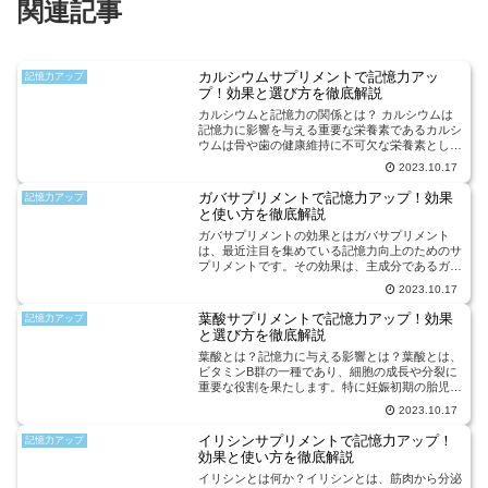
関連記事
カルシウムサプリメントで記憶力アッ
記憶力アップ
プ！効果と選び方を徹底解説
カルシウムと記憶力の関係とは？ カルシウムは
記憶力に影響を与える重要な栄養素であるカルシ
ウムは骨や歯の健康維持に不可欠な栄養素として
知られていますが、最近の研究ではカルシウムが
2023.10.17
記憶力にも重要な役割を果たしていることがわか
ってきました。脳内の...
ガバサプリメントで記憶力アップ！効果
記憶力アップ
と使い方を徹底解説
ガバサプリメントの効果とはガバサプリメント
は、最近注目を集めている記憶力向上のためのサ
プリメントです。その効果は、主成分であるガバ
ペンチンによるものです。ガバペンチンは、神経
2023.10.17
伝達物質の働きを促進する効果があり、脳の活性
化によって記憶力を向上...
葉酸サプリメントで記憶力アップ！効果
記憶力アップ
と選び方を徹底解説
葉酸とは？記憶力に与える影響とは？葉酸とは、
ビタミンB群の一種であり、細胞の成長や分裂に
重要な役割を果たします。特に妊娠初期の胎児の
神経管形成に欠かせない栄養素として知られてい
2023.10.17
ますが、最近の研究では葉酸が記憶力にも影響を
与えることが示されて...
イリシンサプリメントで記憶力アップ！
記憶力アップ
効果と使い方を徹底解説
イリシンとは何か？イリシンとは、筋肉から分泌