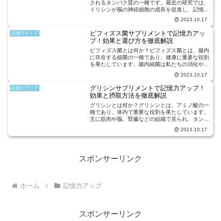
されるタンパク質の一種です。最近の研究では、
イリシンが脳の神経細胞の成長を促進し、記憶力
の向上に効果があるとされています。このため、
2023.10.17
イリシンサプリメントが注目を集めています。イ
リシンサプリメントは...
ビフィズス菌サプリメントで記憶力アッ
記憶力アップ
プ！効果と選び方を徹底解説
ビフィズス菌とは何か？ビフィズス菌とは、腸内
に存在する細菌の一種であり、健康に重要な役割
を果たしています。腸内細菌は私たちの消化や免
疫機能に関与しており、ビフィズス菌はその中で
2023.10.17
も特に注目されています。ビフィズス菌は腸内環
境を整え、有害な細菌...
グリシンサプリメントで記憶力アップ！
記憶力アップ
効果と摂取方法を徹底解説
グリシンとは何か？グリシンとは、アミノ酸の一
種であり、体内で重要な役割を果たしています。
主に筋肉や脳、腎臓などの組織で見られ、タンパ
ク質の構成要素としても知られています。また、
2023.10.17
グリシンは神経伝達物質の一部としても働き、脳
の機能にも関与してい...
スポンサーリンク
ホーム
記憶力アップ
スポンサーリンク