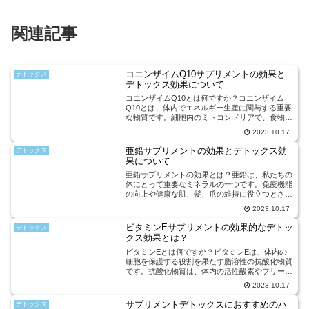
関連記事
コエンザイムQ10サプリメントの効果と
デトックス
デトックス効果について
コエンザイムQ10とは何ですか？コエンザイム
Q10とは、体内でエネルギー生産に関与する重要
な物質です。細胞内のミトコンドリアで、食物か
ら摂取した栄養素をエネルギーに変換する際に必
2023.10.17
要な酵素です。また、コエンザイムQ10は抗酸化
作用を持ち、細胞...
亜鉛サプリメントの効果とデトックス効
デトックス
果について
亜鉛サプリメントの効果とは？亜鉛は、私たちの
体にとって重要なミネラルの一つです。免疫機能
の向上や健康な肌、髪、爪の維持に役立つとされ
ています。しかし、亜鉛は体内で生成されないた
2023.10.17
め、食事やサプリメントから摂取する必要があり
ます。亜鉛サプリメン...
ビタミンEサプリメントの効果的なデトッ
デトックス
クス効果とは？
ビタミンEとは何ですか？ビタミンEは、体内の
細胞を保護する役割を果たす脂溶性の抗酸化物質
です。抗酸化物質は、体内の活性酸素やフリーラ
ジカルといった有害な物質から細胞を守り、酸化
2023.10.17
ストレスを軽減する働きがあります。ビタミンE
は特に細胞膜を保護し...
サプリメントデトックスにおすすめのハ
デトックス