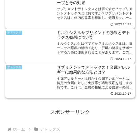
ーブとその効果
サプリメントデトックスとは何ですか？サプリメ
ントデトックスとは何ですか？サプリメントデト
ックスは、体内の毒素を排出し、健康をサポート
するための方法です。現代の生活では、食事や環
2023.10.17
境から摂取するさまざまな化学物質や有害物質が
私たちの体に蓄積され...
ミルクシスルサプリメントの効果とデト
デトックス
ックス効果について
ミルクシスルとは何ですか？ミルクシスルは、ヨ
ーロッパ原産の植物であり、肝臓の健康をサポー
トするために使用されることがあります。この植
物は、シリマリンと呼ばれる成分を豊富に含んで
2023.10.17
おり、抗酸化作用や解毒作用があることが知られ
ています。シリマリン...
サプリメントでデトックス！金属アレル
デトックス
ギーに効果的な方法とは？
金属アレルギーとは何か？金属アレルギーとは、
特定の金属に対して免疫系が過剰反応を起こす状
態です。これは、金属の接触による皮膚への刺激
や吸入による呼吸器への刺激によって引き起こさ
2023.10.17
れることが一般的です。金属アレルギーの主な原
因は、ニッケル、クロ...
スポンサーリンク
ホーム
デトックス