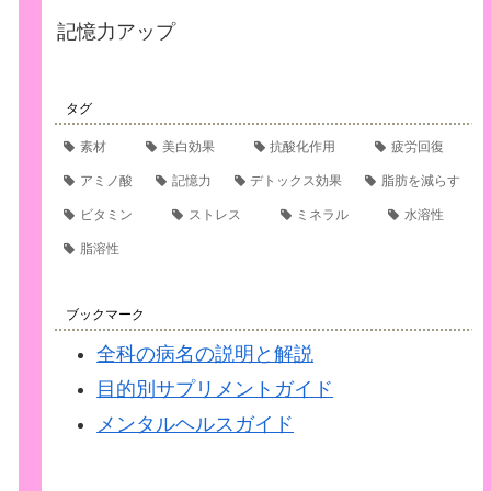
記憶力アップ
タグ
素材
美白効果
抗酸化作用
疲労回復
アミノ酸
記憶力
デトックス効果
脂肪を減らす
ビタミン
ストレス
ミネラル
水溶性
脂溶性
ブックマーク
全科の病名の説明と解説
目的別サプリメントガイド
メンタルヘルスガイド