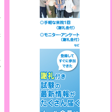
ア
は
ニ
で