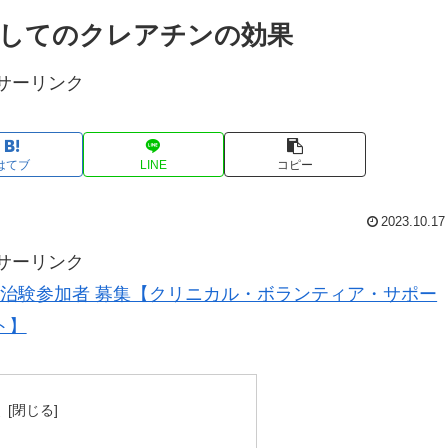
してのクレアチンの効果
サーリンク
はてブ
LINE
コピー
2023.10.17
サーリンク
治験参加者 募集【クリニカル・ボランティア・サポー
ト】
次