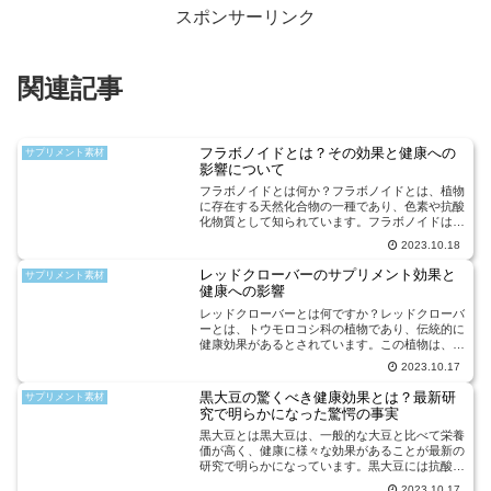
スポンサーリンク
関連記事
フラボノイドとは？その効果と健康への
サプリメント素材
影響について
フラボノイドとは何か？フラボノイドとは、植物
に存在する天然化合物の一種であり、色素や抗酸
化物質として知られています。フラボノイドは果
物、野菜、茶、ワインなどに多く含まれており、
2023.10.18
これらの食品を摂取することで私たちの健康に
様々な効果をもたらしま...
レッドクローバーのサプリメント効果と
サプリメント素材
健康への影響
レッドクローバーとは何ですか？レッドクローバ
ーとは、トウモロコシ科の植物であり、伝統的に
健康効果があるとされています。この植物は、主
にヨーロッパやアジアで栽培されており、その花
2023.10.17
は鮮やかな赤色をしています。近年、レッドクロ
ーバーサプリメントが...
黒大豆の驚くべき健康効果とは？最新研
サプリメント素材
究で明らかになった驚愕の事実
黒大豆とは黒大豆は、一般的な大豆と比べて栄養
価が高く、健康に様々な効果があることが最新の
研究で明らかになっています。黒大豆には抗酸化
物質や食物繊維、ビタミン、ミネラルなどが豊富
2023.10.17