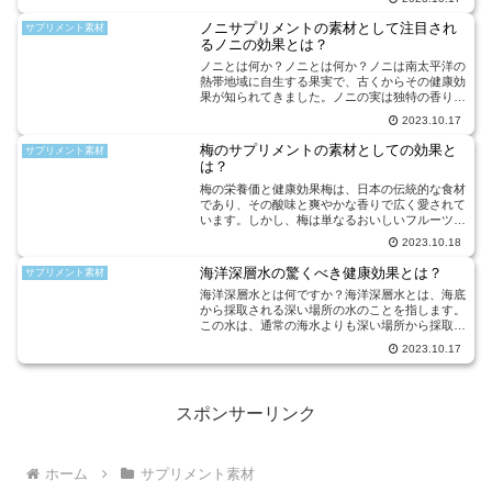
に含まれており、免疫力の向上や病気の予防に役
立つとされています。...
ノニサプリメントの素材として注目され
サプリメント素材
るノニの効果とは？
ノニとは何か？ノニとは何か？ノニは南太平洋の
熱帯地域に自生する果実で、古くからその健康効
果が知られてきました。ノニの実は独特の香りと
苦味を持ち、そのまま食べることは難しいです
2023.10.17
が、その栄養素を凝縮したノニサプリメントが注
目されています。ノニに...
梅のサプリメントの素材としての効果と
サプリメント素材
は？
梅の栄養価と健康効果梅は、日本の伝統的な食材
であり、その酸味と爽やかな香りで広く愛されて
います。しかし、梅は単なるおいしいフルーツだ
けでなく、豊富な栄養素を含んでおり、健康に
2023.10.18
様々な効果をもたらすことが知られています。梅
の主な栄養素の一つはビ...
海洋深層水の驚くべき健康効果とは？
サプリメント素材
海洋深層水とは何ですか？海洋深層水とは、海底
から採取される深い場所の水のことを指します。
この水は、通常の海水よりも深い場所から採取さ
れるため、豊富なミネラルや栄養素を含んでいま
2023.10.17
す。海洋深層水は、その特殊な成分から健康に
様々な効果をもたらすと...
スポンサーリンク
ホーム
サプリメント素材