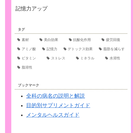
記憶力アップ
タグ
素材
美白効果
抗酸化作用
疲労回復
アミノ酸
記憶力
デトックス効果
脂肪を減らす
ビタミン
ストレス
ミネラル
水溶性
脂溶性
ブックマーク
全科の病名の説明と解説
目的別サプリメントガイド
メンタルヘルスガイド