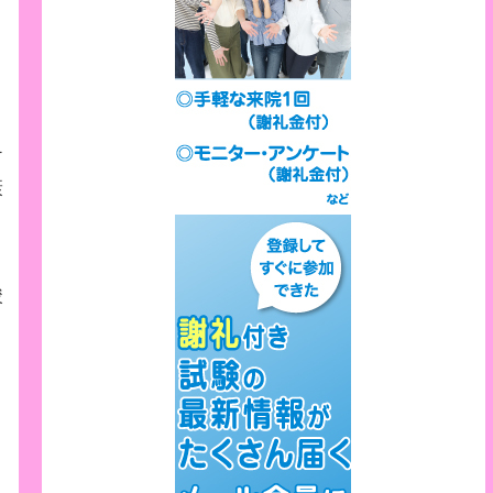
チ
康
酸
き