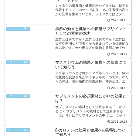
シイタケの栄養価と健康効果シイタケは、日本を
代表するキノコの一つであり、その栄養価の高さ
から注目を集めています。シイタケにはビタミン
Dやミネラル（亜鉛、銅、セレンなど）が豊富に
2023.10.18
含まれており、健康に良い影響を与えるとされて
います。シイタケに含...
黒酢の効果と健康への影響サプリメント
サプリメント素材
としての素材の魅力
黒酢とは何ですか？黒酢とは何ですか？黒酢は、
日本や中国などで古くから飲まれている伝統的な
飲み物です。米や麦などの穀物を発酵させて作ら
れ、酢酸やアミノ酸、ビタミン、ミネラルなどの
2023.10.17
栄養素が豊富に含まれています。黒酢は、その特
有の風味と酸味から、...
マグネシウムの効果と健康への影響につ
サプリメント素材
いて知ろう
マグネシウムとは何か？マグネシウムとは、体内
で重要な役割を果たすミネラルの一つです。私た
ちの体は、骨や筋肉の健康維持、神経伝達、エネ
ルギー生産など、さまざまな機能を正常に保つた
2023.10.18
めにマグネシウムを必要としています。特に心臓
の健康には欠かせない...
サプリメントの必須素材にがりの効果と
サプリメント素材
は？
サプリメントの素材として注目される「にがり」
とは？ サプリメントの素材として注目される
「にがりとは？サプリメントの中には、にがりと
いう成分が含まれているものがあります。にがり
2023.10.18
は、主に海藻や岩塩から抽出されるミネラルの一
種です。にがりは、豊富...
β-カロテンの効果と健康への影響につい
サプリメント素材
て知ろう