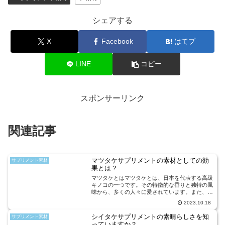
シェアする
X
Facebook
はてブ
LINE
コピー
スポンサーリンク
関連記事
マツタケサプリメントの素材としての効
サプリメント素材
果とは？
マツタケとはマツタケとは、日本を代表する高級
キノコの一つです。その特徴的な香りと独特の風
味から、多くの人々に愛されています。また、マ
ツタケは栄養価が非常に高く、ビタミンやミネラ
2023.10.18
ル、食物繊維などが豊富に含まれています。マツ
タケには、免疫力の向...
シイタケサプリメントの素晴らしさを知
サプリメント素材
っていますか？