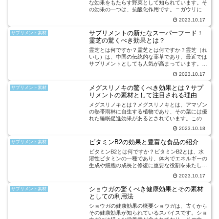
な効果をもたらす野菜として知られています。そ
の効果の一つは、抗酸化作用です。ニガウリには
ビタミンCやビタミンEなどの抗酸化物質が豊富
2023.10.17
に含まれており、体内の活性酸素を除去すること
で細胞の老化を防ぎま...
サプリメントの新たなスーパーフード！
サプリメント素材
霊芝の驚くべき効果とは？
霊芝とは何ですか？霊芝とは何ですか？霊芝（れ
いし）は、中国の伝統的な薬草であり、最近では
サプリメントとしても人気が高まっています。霊
芝は、中国では「不老草とも呼ばれ、長寿や健康
2023.10.17
に対する効果があるとされています。霊芝には、
免疫力を高める効果が...
メグスリノキの驚くべき効果とは？サプ
サプリメント素材
リメントの素材として注目される理由
メグスリノキとは？メグスリノキとは、アマゾン
の熱帯雨林に自生する植物であり、その葉には優
れた睡眠促進効果があるとされています。この植
物は、古くから現地の人々によって睡眠の問題を
2023.10.18
解決するために利用されてきました。メグスリノ
キの主成分は、トリプ...
ビタミンB2の効果と豊富な食品の紹介
サプリメント素材
ビタミンB2とは何ですか？ビタミンB2とは、水
溶性ビタミンの一種であり、体内でエネルギーの
生成や細胞の成長と修復に重要な役割を果たしま
す。ビタミンB2は、リボフラビンとも呼ばれ、
2023.10.17
ビタミンB群の一部を構成しています。ビタミン
B2の不足は、さま...
ショウガの驚くべき健康効果とその素材
サプリメント素材
としての利用法
ショウガの健康効果の概要ショウガは、古くから
その健康効果が知られているスパイスです。ショ