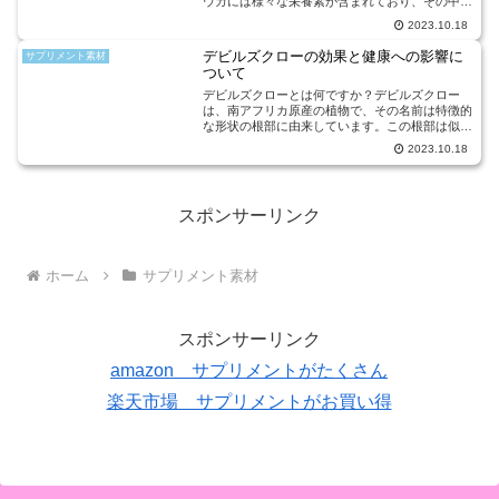
ウガには様々な栄養素が含まれており、その中に
は抗酸化作用や抗炎症作用があります。これらの
2023.10.18
作用により、ショウガは体内の酸化ストレスや炎
症を抑えることができ...
デビルズクローの効果と健康への影響に
サプリメント素材
ついて
デビルズクローとは何ですか？デビルズクロー
は、南アフリカ原産の植物で、その名前は特徴的
な形状の根部に由来しています。この根部は似た
ような形状を持つツルナ科の植物の根に似てお
2023.10.18
り、そのため「デビルズクローと呼ばれるように
なりました。デビルズクロ...
スポンサーリンク
ホーム
サプリメント素材
スポンサーリンク
amazon サプリメントがたくさん
楽天市場 サプリメントがお買い得