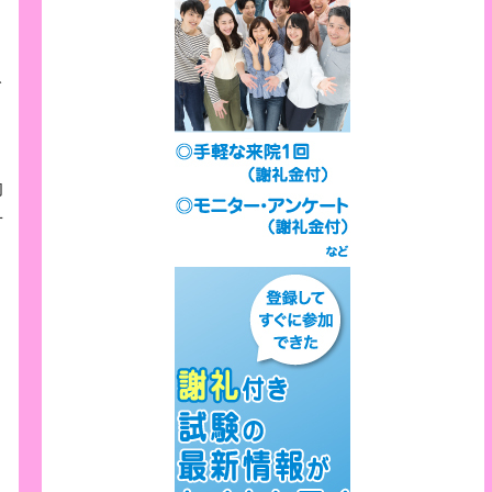
、
を
効
方