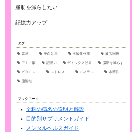
脂肪を減らしたい
記憶力アップ
タグ
素材
美白効果
抗酸化作用
疲労回復
アミノ酸
記憶力
デトックス効果
脂肪を減らす
ビタミン
ストレス
ミネラル
水溶性
脂溶性
ブックマーク
全科の病名の説明と解説
目的別サプリメントガイド
メンタルヘルスガイド