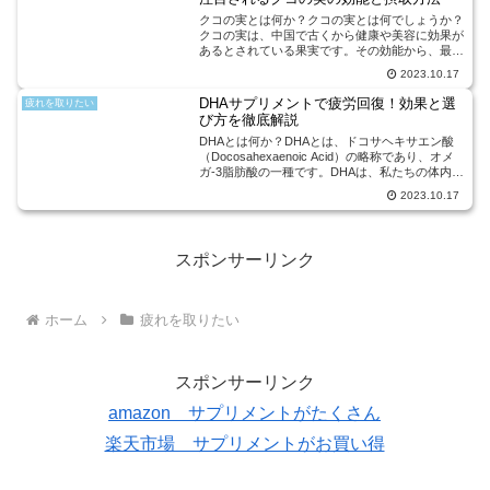
クコの実とは何か？クコの実とは何でしょうか？
クコの実は、中国で古くから健康や美容に効果が
あるとされている果実です。その効能から、最近
では疲労回復に効果的なサプリメントとして注目
2023.10.17
されています。クコの実には、抗酸化作用があり
ます。抗酸化作用とは...
DHAサプリメントで疲労回復！効果と選
疲れを取りたい
び方を徹底解説
DHAとは何か？DHAとは、ドコサヘキサエン酸
（Docosahexaenoic Acid）の略称であり、オメ
ガ-3脂肪酸の一種です。DHAは、私たちの体内で
生成することができず、食事やサプリメントから
2023.10.17
摂取する必要があります。DHAは、脳の健...
スポンサーリンク
ホーム
疲れを取りたい
スポンサーリンク
amazon サプリメントがたくさん
楽天市場 サプリメントがお買い得