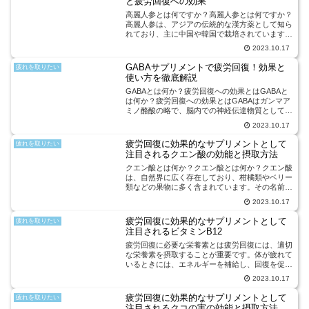
と疲労回復への効果
高麗人参とは何ですか？高麗人参とは何ですか？
高麗人参は、アジアの伝統的な漢方薬として知ら
れており、主に中国や韓国で栽培されています。
その歴史は古く、数千年にわたって使用されてき
2023.10.17
ました。高麗人参は、主に根部を使用し、乾燥さ
せたり粉末にしたりし...
GABAサプリメントで疲労回復！効果と
疲れを取りたい
使い方を徹底解説
GABAとは何か？疲労回復への効果とはGABAと
は何か？疲労回復への効果とはGABAはガンマア
ミノ酪酸の略で、脳内での神経伝達物質として重
要な役割を果たしています。脳内の興奮を抑制
2023.10.17
し、リラックス効果をもたらすことで知られてい
ます。そのため、...
疲労回復に効果的なサプリメントとして
疲れを取りたい
注目されるクエン酸の効能と摂取方法
クエン酸とは何か？クエン酸とは何か？クエン酸
は、自然界に広く存在しており、柑橘類やベリー
類などの果物に多く含まれています。その名前の
由来は、柑橘類の果汁に多く含まれていることか
2023.10.17
らきています。クエン酸は、酸味を持ちながら
も、さわやかな風味をも...
疲労回復に効果的なサプリメントとして
疲れを取りたい
注目されるビタミンB12
疲労回復に必要な栄養素とは疲労回復には、適切
な栄養素を摂取することが重要です。体が疲れて
いるときには、エネルギーを補給し、回復を促す
栄養素が必要です。その中でも、ビタミンB12は
2023.10.17
疲労回復に効果的な栄養素として注目されていま
す。ビタミンB12...
疲労回復に効果的なサプリメントとして
疲れを取りたい
注目されるクコの実の効能と摂取方法